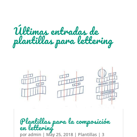
Últimas entradas de
plantillas para lettering
Plantillas para la composición
en lettering
por
admin
|
May 25, 2018
|
Plantillas
| 3