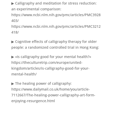
▶ Calligraphy and meditation for stress reduction:
an experimental comparison:
https://www.ncbi.nlm.nih.gov/pmc/articles/PMC3928
403/
https://www.ncbi.nlm.nih.gov/pmc/articles/PMC3212
418/
▶ Cognitive effects of calligraphy therapy for older
people: a randomized controlled trial in Hong Kong:
▶ «Is calligraphy good for your mental health?»
https://theculturetrip.com/europe/united-
kingdom/articles/is-calligraphy-good-for-your-
mental-health/
▶ The healing power of calligraphy:
https://www.dailymail.co.uk/home/you/article-
7112667/The-healing-power-calligraphy-art-form-
enjoying-resurgence.html