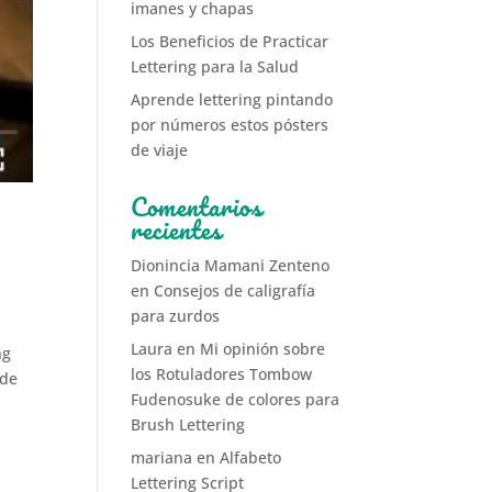
imanes y chapas
Los Beneficios de Practicar
Lettering para la Salud
Aprende lettering pintando
por números estos pósters
de viaje
Comentarios
recientes
Dionincia Mamani Zenteno
en
Consejos de caligrafía
para zurdos
Laura
en
Mi opinión sobre
ng
los Rotuladores Tombow
 de
Fudenosuke de colores para
Brush Lettering
mariana
en
Alfabeto
Lettering Script