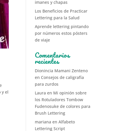
imanes y chapas
Los Beneficios de Practicar
Lettering para la Salud
Aprende lettering pintando
por números estos pósters
de viaje
Comentarios
recientes
Dionincia Mamani Zenteno
en
Consejos de caligrafía
para zurdos
e
 y el
Laura
en
Mi opinión sobre
los Rotuladores Tombow
Fudenosuke de colores para
Brush Lettering
mariana
en
Alfabeto
Lettering Script