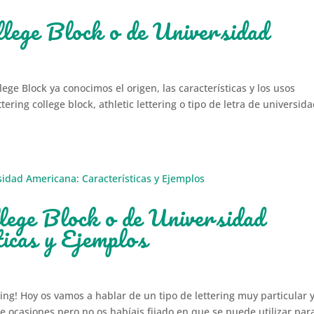
llege Block o de Universidad
lege Block ya conocimos el origen, las características y los usos
ttering college block, athletic lettering o tipo de letra de universid
lege Block o de Universidad
icas y Ejemplos
ing! Hoy os vamos a hablar de un tipo de lettering muy particular 
e ocasiones pero no os habíais fijado en que se puede utilizar par