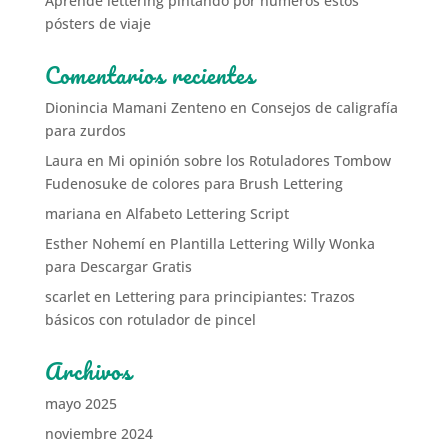
Aprende lettering pintando por números estos
pósters de viaje
Comentarios recientes
Dionincia Mamani Zenteno
en
Consejos de caligrafía
para zurdos
Laura
en
Mi opinión sobre los Rotuladores Tombow
Fudenosuke de colores para Brush Lettering
mariana
en
Alfabeto Lettering Script
Esther Nohemí
en
Plantilla Lettering Willy Wonka
para Descargar Gratis
scarlet
en
Lettering para principiantes: Trazos
básicos con rotulador de pincel
Archivos
mayo 2025
noviembre 2024