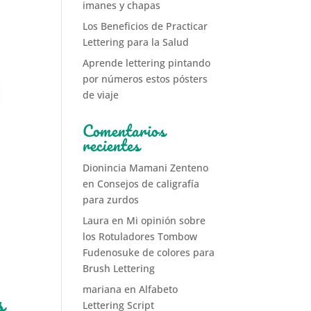
imanes y chapas
Los Beneficios de Practicar
Lettering para la Salud
Aprende lettering pintando
por números estos pósters
de viaje
Comentarios
recientes
Dionincia Mamani Zenteno
en
Consejos de caligrafía
para zurdos
Laura
en
Mi opinión sobre
los Rotuladores Tombow
Fudenosuke de colores para
Brush Lettering
mariana
en
Alfabeto
s
Lettering Script