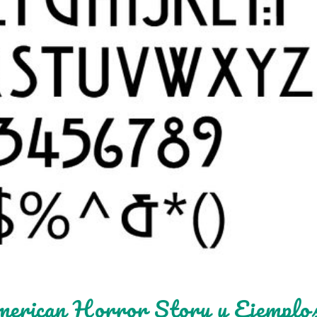
merican Horror Story y Ejemplo