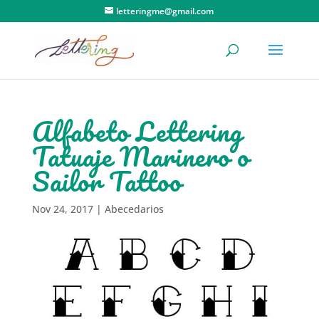
letteringme@gmail.com
Alfabeto Lettering
Tatuaje Marinero o
Sailor Tattoo
Nov 24, 2017
|
Abecedarios