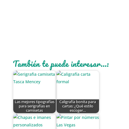
También te puede interesar...:
Las mejores tipografías
Caligrafía bonita para
para serigrafías en
cartas: ¿Qué estilo
camisetas
escoger…