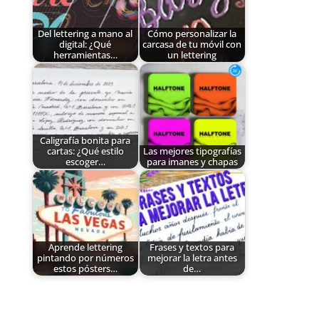
Del lettering a mano al
Cómo personalizar la
digital: ¿Qué
carcasa de tu móvil con
herramientas…
un lettering
Caligrafía bonita para
cartas: ¿Qué estilo
Las mejores tipografías
escoger…
para imanes y chapas
Aprende lettering
Frases y textos para
pintando por números
mejorar la letra antes
estos pósters…
de…