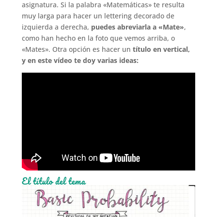
asignatura. Si la palabra «Matemáticas» te resulta
muy larga para hacer un lettering decorado de
izquierda a derecha,
puedes abreviarla a «Mate»
,
como han hecho en la foto que vemos arriba, o
«Mates». Otra opción es hacer un
título en vertical,
y en este vídeo te doy varias ideas:
El título del tema