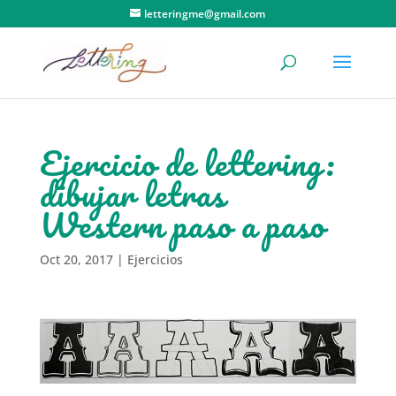
letteringme@gmail.com
Ejercicio de lettering:
dibujar letras
Western paso a paso
Oct 20, 2017
|
Ejercicios