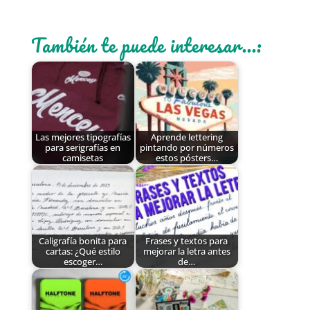
También te puede interesar...:
Las mejores tipografías
Aprende lettering
para serigrafías en
pintando por números
camisetas
estos pósters…
Caligrafía bonita para
Frases y textos para
cartas: ¿Qué estilo
mejorar la letra antes
escoger…
de…