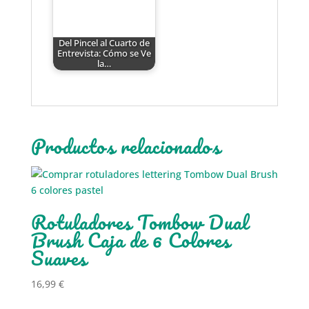
Del Pincel al Cuarto de
Entrevista: Cómo se Ve
la…
Productos relacionados
Rotuladores Tombow Dual
Brush Caja de 6 Colores
Suaves
16,99
€