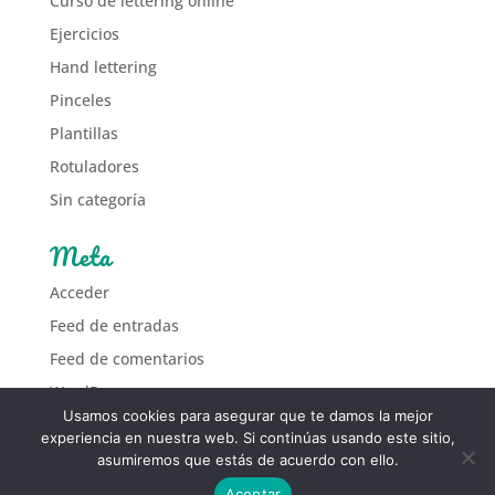
Curso de lettering online
Ejercicios
Hand lettering
Pinceles
Plantillas
Rotuladores
Sin categoría
Meta
Acceder
Feed de entradas
Feed de comentarios
WordPress.org
Usamos cookies para asegurar que te damos la mejor
experiencia en nuestra web. Si continúas usando este sitio,
asumiremos que estás de acuerdo con ello.
Aceptar